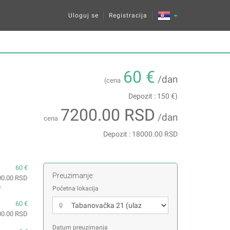
Uloguj se
Registracija
60 €
/dan
(cena
Depozit : 150 €)
7200.00 RSD
/dan
cena
Depozit : 18000.00 RSD
60 €
Preuzimanje:
00.00 RSD
0
.
Početna lokacija
60 €
00.00 RSD
Datum preuzimanja