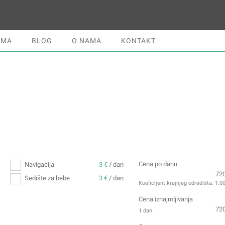
JMA
BLOG
O NAMA
KONTAKT
Cena po danu
Navigacija
3 €
/ dan
72
Sedište za bebe
3 €
/ dan
Koeficijent krajnjeg odredišta:
1.0
Cena iznajmljivanja
72
1 dan.