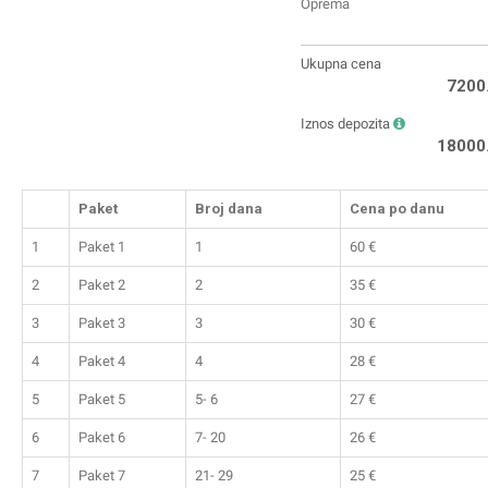
Oprema
Ukupna cena
7200
Iznos depozita
18000
Paket
Broj dana
Cena po danu
1
Paket 1
1
60
€
2
Paket 2
2
35
€
3
Paket 3
3
30
€
4
Paket 4
4
28
€
5
Paket 5
5- 6
27
€
6
Paket 6
7- 20
26
€
7
Paket 7
21- 29
25
€