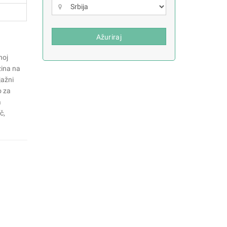
Ažuriraj
noj
zina na
jažni
o za
a
č,