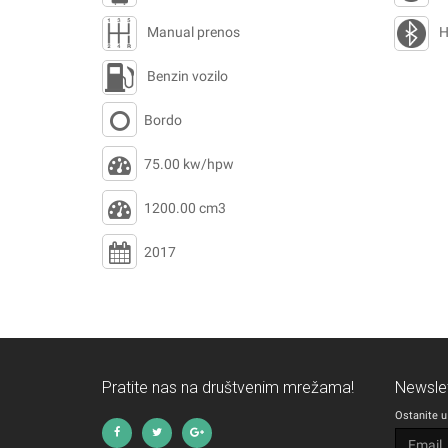
Manual prenos
H
Benzin vozilo
Bordo
75.00 kw/hpw
1200.00 cm3
2017
Pratite nas na društvenim mrežama!
Newslet
Ostanite u