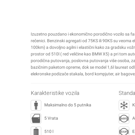
Izuzetno pouzdano i ekonomično porodično vozilo sa fa
rečenici. Benzinski agregati od 75KS ili 90KS su veoma
100km) a dovoljno agilni i elastični kako za gradsku vožnj
prostor od 510l ( red veličine kao BMW X5) a pri tom aut
porodična putovanja, poslovna putovanja više osoba, za
bazičnim paketom opreme, dok se model 1,6l laureat odl
elekronske podizače stakala, bord kompjuter, air bagove
Karakteristike vozila
Stand
Maksimalno do 5 putnika
K
5 Vrata
510 l
E