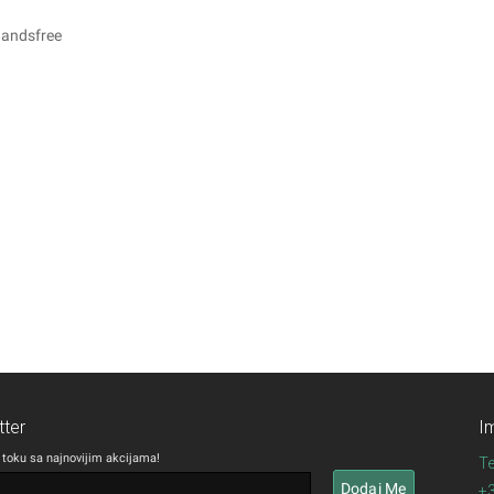
andsfree
ter
I
 toku sa najnovijim akcijama!
Te
+3