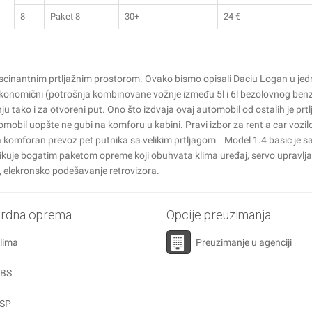
8
Paket 8
30+
24
€
scinantnim prtljažnim prostorom. Ovako bismo opisali Daciu Logan u jed
 ekonomični (potrošnja kombinovane vožnje između 5l i 6l bezolovnog ben
u tako i za otvoreni put. Ono što izdvaja ovaj automobil od ostalih je prtl
omobil uopšte ne gubi na komforu u kabini. Pravi izbor za rent a car vozil
 komforan prevoz pet putnika sa velikim prtljagom… Model 1.4 basic je s
ikuje bogatim paketom opreme koji obuhvata klima uređaj, servo upravlja
, elekronsko podešavanje retrovizora.
ardna oprema
Opcije preuzimanja
lima
Preuzimanje u agenciji
ABS
SP