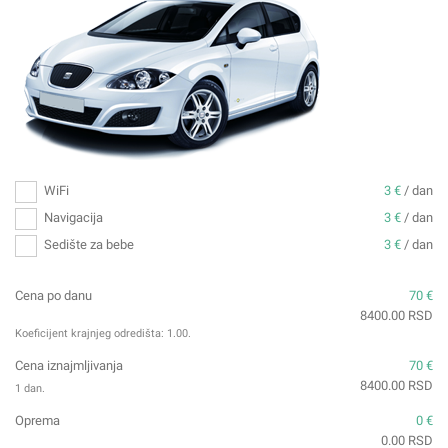
WiFi
3 €
/ dan
Navigacija
3 €
/ dan
Sedište za bebe
3 €
/ dan
Cena po danu
70 €
8400.00 RSD
Koeficijent krajnjeg odredišta:
1.00
.
Cena iznajmljivanja
70 €
8400.00 RSD
1 dan.
Oprema
0 €
0.00 RSD