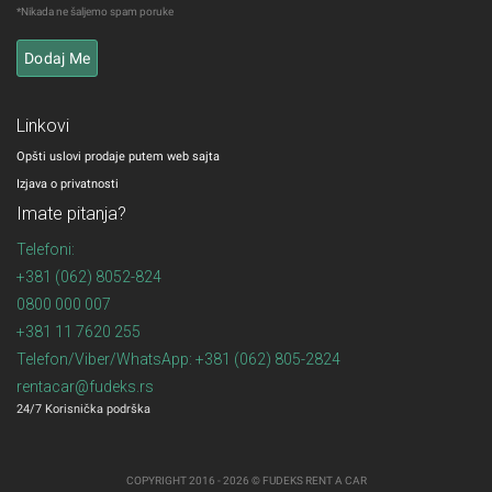
*Nikada ne šaljemo spam poruke
Linkovi
Opšti uslovi prodaje putem web sajta
Izjava o privatnosti
Imate pitanja?
Telefoni:
+381 (062) 8052-824
0800 000 007
+381 11 7620 255
Telefon/Viber/WhatsApp: +381 (062) 805-2824
rentacar@fudeks.rs
24/7 Korisnička podrška
COPYRIGHT 2016 - 2026 © FUDEKS RENT A CAR