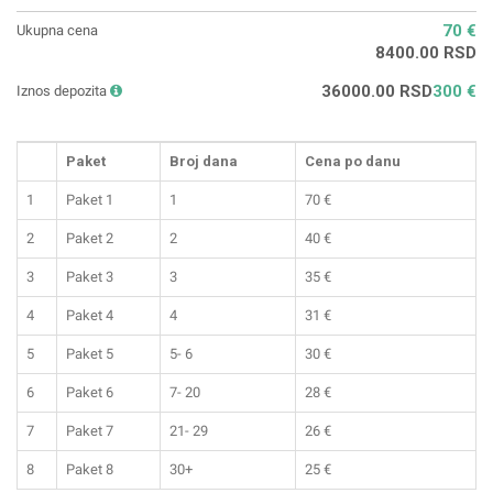
70 €
Ukupna cena
8400.00 RSD
36000.00 RSD
300 €
Iznos depozita
Paket
Broj dana
Cena po danu
1
Paket 1
1
70
€
2
Paket 2
2
40
€
3
Paket 3
3
35
€
4
Paket 4
4
31
€
5
Paket 5
5- 6
30
€
6
Paket 6
7- 20
28
€
7
Paket 7
21- 29
26
€
8
Paket 8
30+
25
€