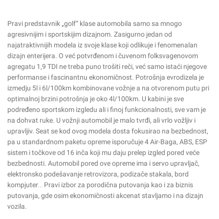
Pravi predstavnik „golf“ klase automobila samo sa mnogo
agresivnijim i sportskijim dizajnom. Zasigurno jedan od
najatraktivnijih modela iz svoje klase koji odlikuje i fenomenalan
dizajn enterijera. O već potvrđenom i čuvenom folksvagenovom
agregatu 1,9 TDI ne treba puno trošiti reči, već samo istaći njegove
performanse i fascinantnu ekonomičnost. Potrošnja evrodizela je
izmedju 5l i 6l/100km kombinovane vožnje a na otvorenom putu pri
optimalnoj brzini potrošnja je oko 4l/100km. U kabini je sve
podređeno sportskom izgledu ali i finoj funkcionalnosti, sve vam je
na dohvat ruke. U vožnji automobil je malo tvrđi, ali vrlo vožljiv i
upravljiv. Seat se kod ovog modela dosta fokusirao na bezbednost,
pa u standardnom paketu opreme isporučuje 4 Air-Baga, ABS, ESP
sistem i točkove od 16 inča koji mu daju prelep izgled pored veće
bezbednosti. Automobil pored ove opreme ima i servo upravljač,
elektronsko podešavanje retrovizora, podizače stakala, bord
kompjuter… Pravi izbor za porodična putovanja kao i za biznis
putovanja, gde osim ekonomičnosti akcenat stavljamo i na dizajn
vozila.