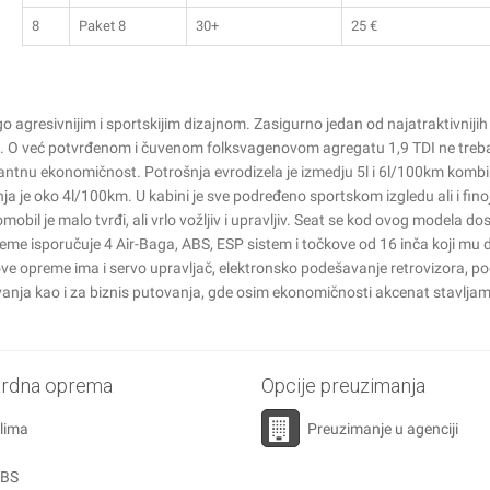
8
Paket 8
30+
25
€
 agresivnijim i sportskijim dizajnom. Zasigurno jedan od najatraktivniji
ijera. O već potvrđenom i čuvenom folksvagenovom agregatu 1,9 TDI ne tre
cinantnu ekonomičnost. Potrošnja evrodizela je izmedju 5l i 6l/100km kom
ja je oko 4l/100km. U kabini je sve podređeno sportskom izgledu ali i fino
obil je malo tvrđi, ali vrlo vožljiv i upravljiv. Seat se kod ovog modela do
e isporučuje 4 Air-Baga, ABS, ESP sistem i točkove od 16 inča koji mu 
ve opreme ima i servo upravljač, elektronsko podešavanje retrovizora, p
anja kao i za biznis putovanja, gde osim ekonomičnosti akcenat stavljam
ardna oprema
Opcije preuzimanja
lima
Preuzimanje u agenciji
ABS