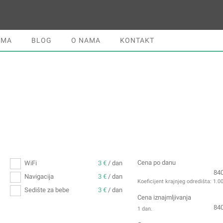
JMA
BLOG
O NAMA
KONTAKT
Cena po danu
WiFi
3 €
/ dan
84
Navigacija
3 €
/ dan
Koeficijent krajnjeg odredišta:
1.0
Sedište za bebe
3 €
/ dan
Cena iznajmljivanja
84
1 dan.