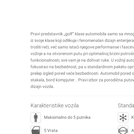
Pravi predstavnik „golf“ klase automobila samo sa mnogo
iz svoje klase koji odlikuje i fenomenalan dizajn enter
trošiti reči, već samo istaći njegove performanse i fas
vožnje a na otvorenom putu pri optimalnoj brzini potrošn
funkcionalnosti, sve vam je na dohvat ruke. U vožnji autom
fokusirao na bezbednost, pa u standardnom paketu oprem
prelep izgled pored veće bezbednosti. Automobil pored o
stakala, bord kompjuter… Pravi izbor za porodična putov
dizajn vozila.
Karakteristike vozila
Stand
Maksimalno do 5 putnika
K
5 Vrata