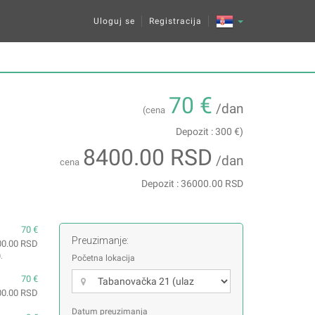
Uloguj se
Registracija
70 €
/dan
(cena
Depozit : 300 €)
8400.00 RSD
/dan
cena
Depozit : 36000.00 RSD
70 €
Preuzimanje:
00.00 RSD
0
.
Početna lokacija
70 €
00.00 RSD
Datum preuzimanja