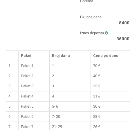
Oprema
Ukupna cena
8400
Iznos depozita
36000
Paket
Broj dana
Cena po danu
1
Paket 1
1
70
€
2
Paket 2
2
40
€
3
Paket 3
3
35
€
4
Paket 4
4
31
€
5
Paket 5
5- 6
30
€
6
Paket 6
7- 20
28
€
7
Paket 7
21- 29
26
€