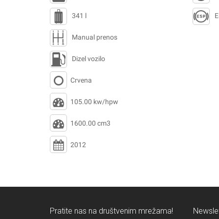
341 l
E
Manual prenos
Dizel vozilo
Crvena
105.00 kw/hpw
1600.00 cm3
2012
Pratite nas na društvenim mrežama!
Newslet