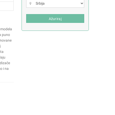
Ažuriraj
h modela
ba puno
binovane
j
sta
daju
odizače
o i na