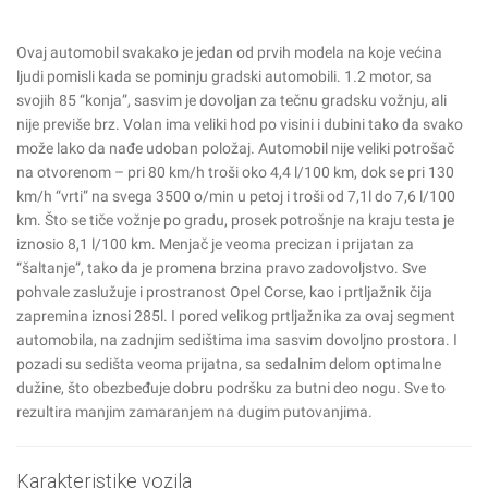
Ovaj automobil svakako je jedan od prvih modela na koje većina
ljudi pomisli kada se pominju gradski automobili. 1.2 motor, sa
svojih 85 “konja”, sasvim je dovoljan za tečnu gradsku vožnju, ali
nije previše brz. Volan ima veliki hod po visini i dubini tako da svako
može lako da nađe udoban položaj. Automobil nije veliki potrošač
na otvorenom – pri 80 km/h troši oko 4,4 l/100 km, dok se pri 130
km/h “vrti” na svega 3500 o/min u petoj i troši od 7,1l do 7,6 l/100
km. Što se tiče vožnje po gradu, prosek potrošnje na kraju testa je
iznosio 8,1 l/100 km. Menjač je veoma precizan i prijatan za
“šaltanje”, tako da je promena brzina pravo zadovoljstvo. Sve
pohvale zaslužuje i prostranost Opel Corse, kao i prtljažnik čija
zapremina iznosi 285l. I pored velikog prtljažnika za ovaj segment
automobila, na zadnjim sedištima ima sasvim dovoljno prostora. I
pozadi su sedišta veoma prijatna, sa sedalnim delom optimalne
dužine, što obezbeđuje dobru podršku za butni deo nogu. Sve to
rezultira manjim zamaranjem na dugim putovanjima.
Karakteristike vozila