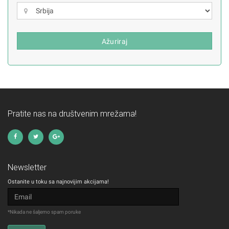
Ažuriraj
Pratite nas na društvenim mrežama!
Newsletter
Ostanite u toku sa najnovijim akcijama!
*Nikada ne šaljemo spam poruke