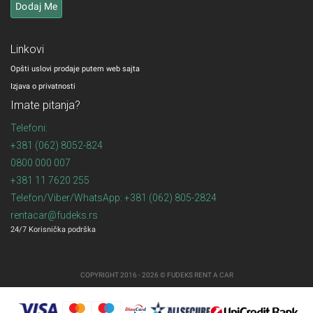
Linkovi
Opšti uslovi prodaje putem web sajta
Izjava o privatnosti
Imate pitanja?
Telefoni:
+381 (062) 8052-824
0800 000 007
+381 11 7620 255
Telefon/Viber/WhatsApp: +381 (062) 805-2824
rentacar@fudeks.rs
24/7 Korisnička podrška
COPYRIGHT 2016 - 2026 © FUDEKS RENT A CAR