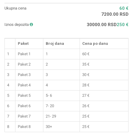
60 €
Ukupna cena
7200.00 RSD
30000.00 RSD
250 €
Iznos depozita
Paket
Broj dana
Cena po danu
1
Paket 1
1
60
€
2
Paket 2
2
35
€
3
Paket 3
3
30
€
4
Paket 4
4
28
€
5
Paket 5
5- 6
27
€
6
Paket 6
7- 20
26
€
7
Paket 7
21- 29
25
€
8
Paket 8
30+
25
€