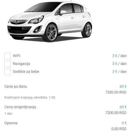
WiFi
3 €
/ dan
Navigacija
3 €
/ dan
Sedište za bebe
3 €
/ dan
Cena po danu
60 €
7200.00 RSD
Koeficijent krajnjeg odredišta:
1.00
.
Cena iznajmljivanja
60 €
7200.00 RSD
1 dan.
Oprema
0 €
0.00 RSD